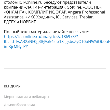
столом ICT-Online.ru беседуют представители
компаний «ЛАНИТ-Интеграция», Softline, «ЭОС ПВ»,
«ОНЛАНТА», КОМПЛИТ ИС, ЭЛАР, Angara Professional
Assistance, «ИКС Холдинг», ICL Services, Treolan,
РДТЕХ и НОРБИТ.
Полный текст материала читайте по ссылке:
https://ict-online.ru/analytics/a186973/?
fbclid=IwAR2xNF0g3IFJAx54srx1XLgsbsZyOT0oNWAiOb0u
imKjrMBy_PY
ВЕНДОРЫ
Мероприятия и вебинары
Демолаборатория