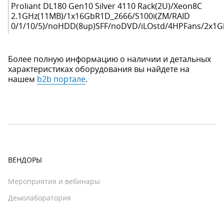
Proliant DL180 Gen10 Silver 4110 Rack(2U)/Xeon8C
2.1GHz(11MB)/1x16GbR1D_2666/S100i(ZM/RAID
0/1/10/5)/noHDD(8up)SFF/noDVD/iLOstd/4HPFans/2x1G
Более полную информацию о наличии и детальных
характеристиках оборудования вы найдете на
нашем
b2b портале
.
ВЕНДОРЫ
Мероприятия и вебинары
Демолаборатория