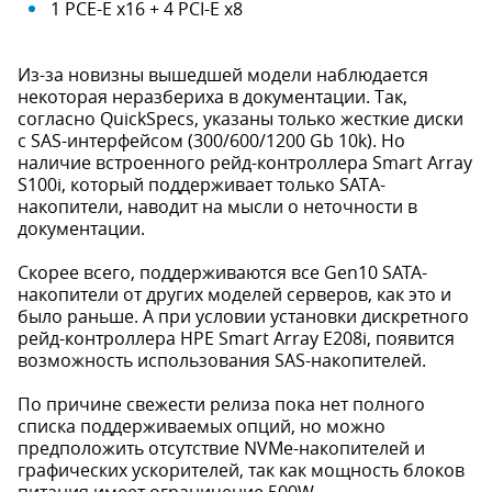
1 PCE-E x16 + 4 PCI-E x8
Из-за новизны вышедшей модели наблюдается
некоторая неразбериха в документации. Так,
согласно QuickSpecs, указаны только жесткие диски
с SAS-интерфейсом (300/600/1200 Gb 10k). Но
наличие встроенного рейд-контроллера Smart Array
S100i, который поддерживает только SATА-
накопители, наводит на мысли о неточности в
документации.
Скорее всего, поддерживаются все Gen10 SATA-
накопители от других моделей серверов, как это и
было раньше. А при условии установки дискретного
рейд-контроллера HPE Smart Array E208i, появится
возможность использования SAS-накопителей.
По причине свежести релиза пока нет полного
списка поддерживаемых опций, но можно
предположить отсутствие NVMe-накопителей и
графических ускорителей, так как мощность блоков
питания имеет ограничение 500W.