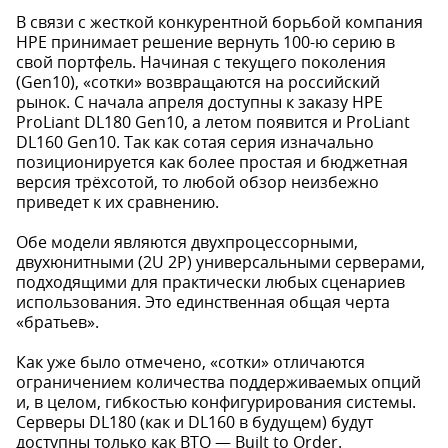
В связи с жесткой конкурентной борьбой компания
HPE принимает решение вернуть 100-ю серию в
свой портфель. Начиная с текущего поколения
(Gen10), «сотки» возвращаются на российский
рынок. С начала апреля доступны к заказу HPE
ProLiant DL180 Gen10, а летом появится и ProLiant
DL160 Gen10. Так как сотая серия изначально
позиционируется как более простая и бюджетная
версия трёхсотой, то любой обзор неизбежно
приведет к их сравнению.
Обе модели являются двухпроцессорными,
двухюнитными (2U 2P) универсальными серверами,
подходящими для практически любых сценариев
использования. Это единственная общая черта
«братьев».
Как уже было отмечено, «сотки» отличаются
ограничением количества поддерживаемых опций
и, в целом, гибкостью конфигурирования системы.
Серверы DL180 (как и DL160 в будущем) будут
доступны только как BTO — Built to Order.