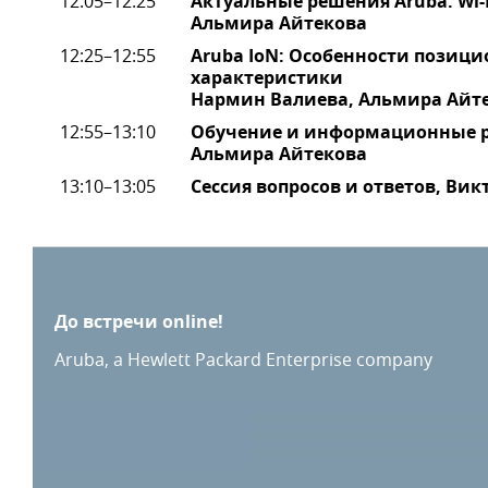
12:05–12:25
Aктуальные решения Aruba: Wi-
Альмира Айтекова
12:25–12:55
Aruba IoN: Особенности позиц
характеристики
Нармин Валиева, Альмира Айт
12:55–13:10
Обучение и информационные р
Альмира Айтекова
13:10–13:05
Сессия вопросов и ответов, Ви
До встречи online!
Aruba, a Hewlett Packard Enterprise company