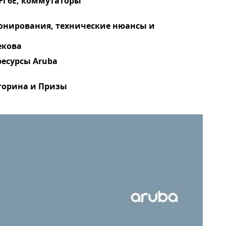
Fi 6E, коммутаторы
ионирования, технические нюансы и
екова
есурсы Aruba
кторина и Призы