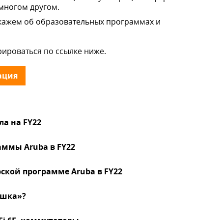
и многом другом.
скажем об образовательных программах и
ироваться по ссылке ниже.
ация
а на FY22
ммы Aruba в FY22
ской программе Aruba в FY22
ишка»?