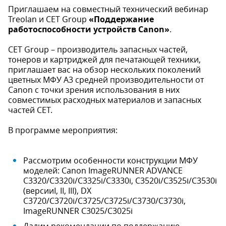
Приглашаем на совместный технический вебинар
Treolan и CET Group
«Поддержание
работоспособности устройств Canon»
.
СЕТ Group – производитель запасных частей,
тонеров и картриджей для печатающей техники,
приглашает вас на обзор нескольких поколений
цветных МФУ А3 средней производительности от
Canon с точки зрения использования в них
совместимых расходных материалов и запасных
частей CET.
В программе мероприятия:
Рассмотрим особенности конструкции МФУ
моделей: Canon ImageRUNNER ADVANCE
C3320/C3320i/C3325i/C3330i, C3520i/C3525i/C3530i
(версииI, II, III), DX
C3720/C3720i/C3725/C3725i/C3730/C3730i,
ImageRUNNER C3025/C3025i