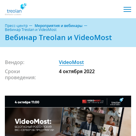
Пресс-центр
Мероприятия и вебинары
Вебинар Treolan и VideoMost
Вебинар Treolan и VideoMost
Вендор:
VideoMost
Сроки
4 октября 2022
проведения: