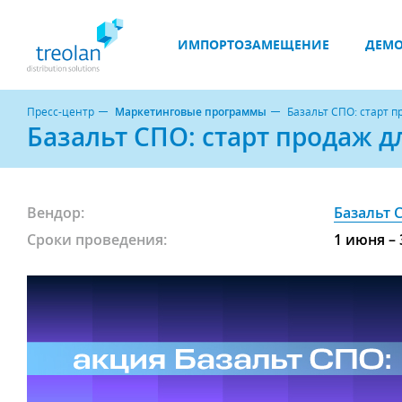
ИМПОРТОЗАМЕЩЕНИЕ
ДЕМО
Пресс-центр
Маркетинговые программы
Базальт СПО: старт 
Базальт СПО: старт продаж д
Вендор:
Базальт 
Сроки проведения:
1 июня – 