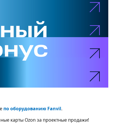
ме
по оборудованию Fanvil
.
чные карты Ozon за проектные продажи!