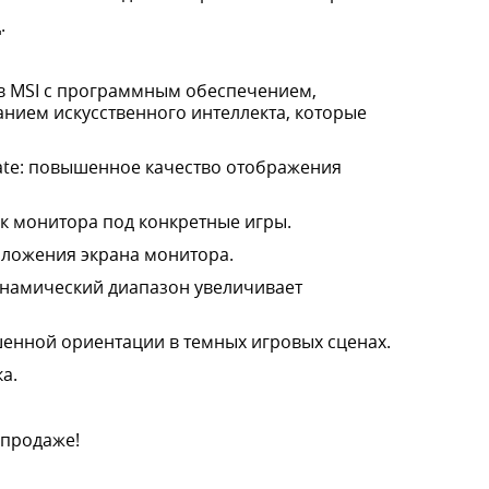
.
тов MSI с программным обеспечением,
ием искусственного интеллекта, которые
mate: повышенное качество отображения
к монитора под конкретные игры.
оложения экрана монитора.
инамический диапазон увеличивает
чшенной ориентации в темных игровых сценах.
а.
спродаже!