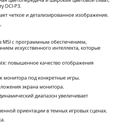
чная цветопередача и широкий цветовой охват,
у DCI-P3.
ет четкое и детализированное изображение.
.
тов MSI с программным обеспечением,
ием искусственного интеллекта, которые
mate: повышенное качество отображения
к монитора под конкретные игры.
оложения экрана монитора.
 динамический диапазон увеличивает
чшенной ориентации в темных игровых сценах.
а.