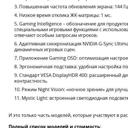
Повышенная частота обновления экрана: 144 Гц
Низкое время отклика ЖК-матрицы: 1 мс.
Gaming Intelligence – обозначение для продук
специальными игровыми функциями с использован
отвечают особым запросам игроков.
Адаптивная синхронизация NVIDIA G-Sync Ulti
динамичных игровых сцен.
Приложение Gaming OSD: оптимизация настрое
Эргономичная подставка: удобная настройка п
Стандарт VESA DisplayHDR 400: расширенный д
контрастность.
Режим Night Vision: «ночное зрение» для улу
Mystic Light: встроенная светодиодная подсветк
И это только часть моделей, которые участвуют в ра
Полный список моделей и стоимость: