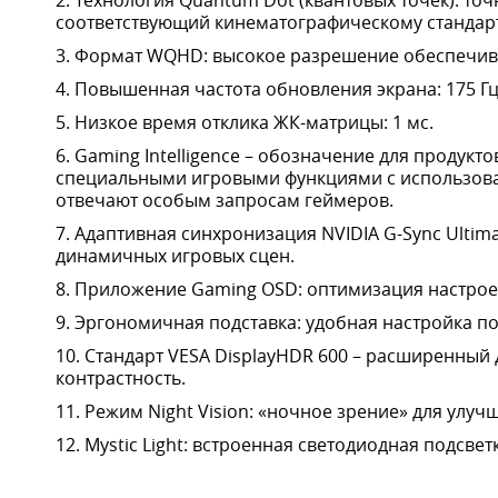
Технология Quantum Dot (квантовых точек): то
соответствующий кинематографическому стандарт
Формат WQHD: высокое разрешение обеспечива
Повышенная частота обновления экрана: 175 Гц
Низкое время отклика ЖК-матрицы: 1 мс.
Gaming Intelligence – обозначение для продук
специальными игровыми функциями с использован
отвечают особым запросам геймеров.
Адаптивная синхронизация NVIDIA G-Sync Ulti
динамичных игровых сцен.
Приложение Gaming OSD: оптимизация настрое
Эргономичная подставка: удобная настройка п
Стандарт VESA DisplayHDR 600 – расширенный
контрастность.
Режим Night Vision: «ночное зрение» для улу
Mystic Light: встроенная светодиодная подсветк