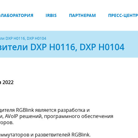
ЛАБОРАТОРИЯ
IRBIS
ПАРТНЕРАМ
ПРЕСС-ЦЕНТР
ли DXP H0116, DXP H0104
вители DXP H0116, DXP H0104
я 2022
ителя RGBlink является разработка и
и, AVoIP решений, программного обеспечения
оров.
мутаторов и разветвителей RGBlink.