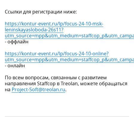
Ссылки для регистрации ниже:
https://kontur-event.ru/lp/focus-24-10-msk-
leninskayasloboda-26s11?
utm_source=mpp&utm_medium=staffcop_p&utm_campai
- оффлайн
https://kontur-event.ru/lp/focus-24-10-online?
utm_source=mpp&utm_medium=staffcop_p&utm_campai
- онлайн
По всем вопросам, связанным с развитием
направления Staffcop в Treolan, можете обращаться
на
Project-Soft@treolan.ru
.