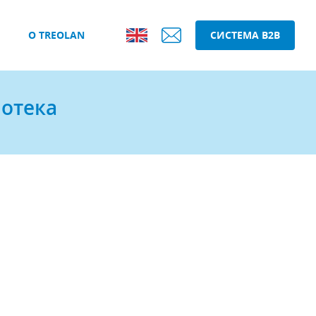
О TREOLAN
СИСТЕМА B2B
иотека