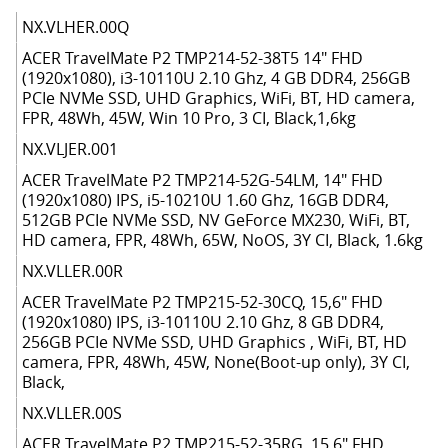
NX.VLHER.00Q
ACER TravelMate P2 TMP214-52-38T5 14" FHD
(1920х1080), i3-10110U 2.10 Ghz, 4 GB DDR4, 256GB
PCIe NVMe SSD, UHD Graphics, WiFi, BT, HD camera,
FPR, 48Wh, 45W, Win 10 Pro, 3 CI, Black,1,6kg
NX.VLJER.001
ACER TravelMate P2 TMP214-52G-54LM, 14" FHD
(1920х1080) IPS, i5-10210U 1.60 Ghz, 16GB DDR4,
512GB PCIe NVMe SSD, NV GeForce MX230, WiFi, BT,
HD camera, FPR, 48Wh, 65W, NoOS, 3Y CI, Black, 1.6kg
NX.VLLER.00R
ACER TravelMate P2 TMP215-52-30CQ, 15,6" FHD
(1920х1080) IPS, i3-10110U 2.10 Ghz, 8 GB DDR4,
256GB PCIe NVMe SSD, UHD Graphics , WiFi, BT, HD
camera, FPR, 48Wh, 45W, None(Boot-up only), 3Y CI,
Black,
NX.VLLER.00S
ACER TravelMate P2 TMP215-52-35RG, 15,6" FHD