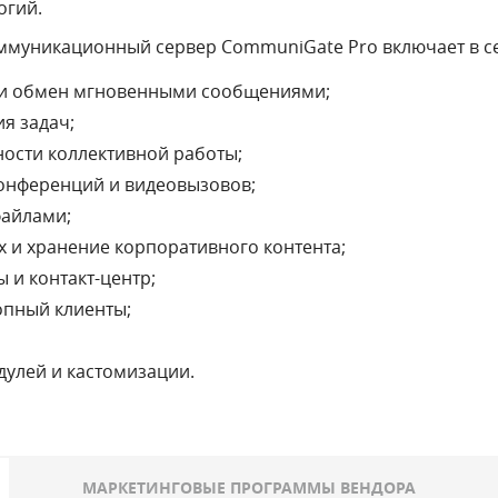
огий.
муникационный сервер CommuniGate Pro включает в с
 и обмен мгновенными сообщениями;
я задач;
ости коллективной работы;
онференций и видеовызовов;
файлами;
 и хранение корпоративного контента;
 и контакт-центр;
опный клиенты;
дулей и кастомизации.
МАРКЕТИНГОВЫЕ ПРОГРАММЫ ВЕНДОРА