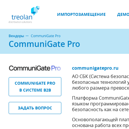
ИМПОРТОЗАМЕЩЕНИЕ
ДЕМО
Вендоры
CommuniGate Pro
CommuniGate Pro
communigatepro.ru
АО СБК (Система безопа
безопасных технологий
COMMUNIGATE PRO
любого размера превосх
В СИСТЕМЕ B2B
Платформа CommuniGate 
языком программирован
ЗАДАТЬ ВОПРОС
безопасность как на сете
Основополагающей плат
основана работа всех п