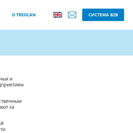
О TREOLAN
СИСТЕМА B2B
ных и
дприятиям
бственным
ают за
ой
сти