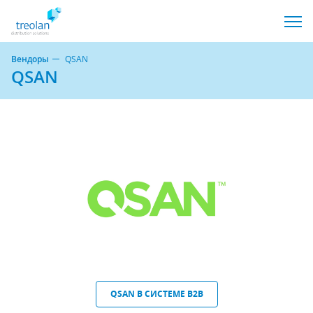
Вендоры
QSAN
QSAN
QSAN В СИСТЕМЕ B2B