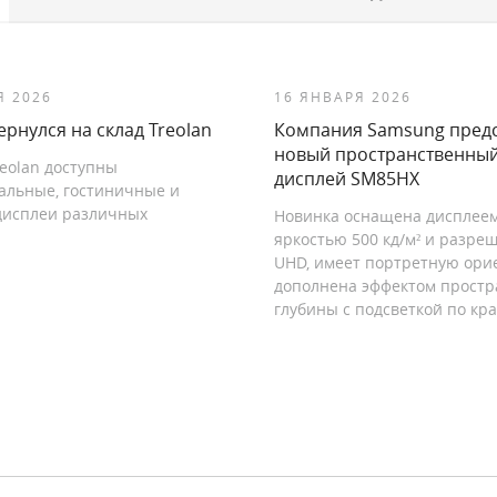
Я 2026
16 ЯНВАРЯ 2026
рнулся на склад Treolan
Компания Samsung пред
новый пространственный
reolan доступны
дисплей SM85HX
альные, гостиничные и
дисплеи различных
Новинка оснащена дисплеем
яркостью 500 кд/м² и разре
UHD, имеет портретную ори
дополнена эффектом простр
глубины с подсветкой по кра