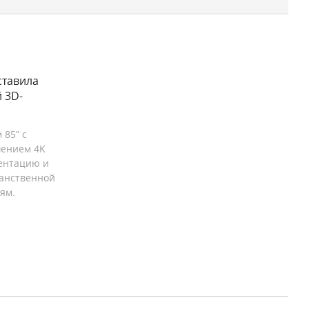
ставила
 3D-
 85” с
шением 4K
ентацию и
анственной
ям.