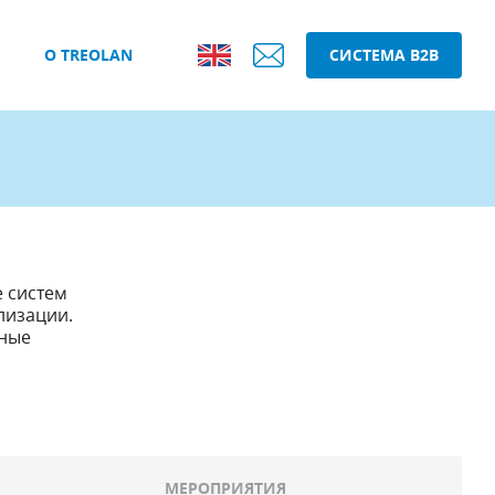
О TREOLAN
СИСТЕМА B2B
е систем
лизации.
вные
МЕРОПРИЯТИЯ