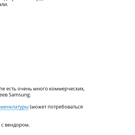
али.
пе есть очень много коммерческих,
еев Samsung.
оменклатуры
(может потребоваться
 с вендором.