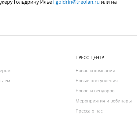
джеру Гольдрину Илье
i.goldrin@treolan.ru
или на
ПРЕСС-ЦЕНТР
нером
Новости компании
отаем
Новые поступления
Новости вендоров
Мероприятия и вебинары
Пресса о нас